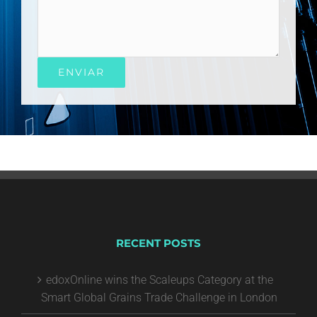
RECENT POSTS
edoxOnline wins the Scaleups Category at the
Smart Global Grains Trade Challenge in London