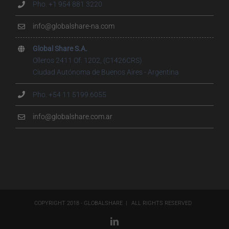
Pho. +1 954 881 3220
info@globalshare-na.com
Global Share S.A.
Olleros 2411 Of. 1202, (C1426CRS)
Ciudad Autónoma de Buenos Aires - Argentina
Pho. +54 11 5199.6055
info@globalshare.com.ar
COPYRIGHT 2018 - GLOBALSHARE | ALL RIGHTS RESERVED
LinkedIn