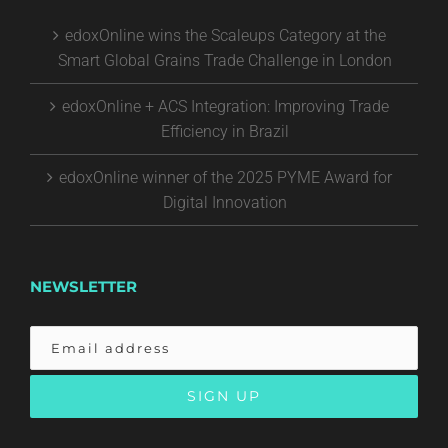
edoxOnline wins the Scaleups Category at the
Smart Global Grains Trade Challenge in London
edoxOnline + ACS Integration: Improving Trade
Efficiency in Brazil
edoxOnline winner of the 2025 PYME Award for
Digital Innovation
NEWSLETTER